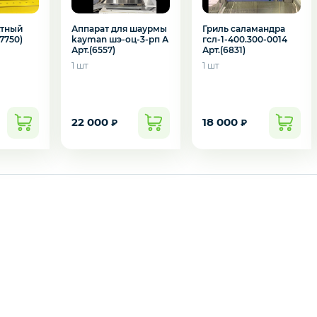
ктный
Аппарат для шаурмы
Гриль саламандра
7750)
kayman шэ-оц-3-рп А
гсл-1-400.300-0014
Арт.(6557)
Арт.(6831)
1 шт
1 шт
22 000
18 000
₽
₽
подозвать сотрудника
Да
Нет