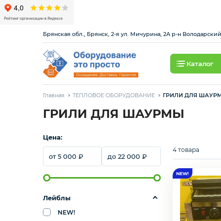
Брянская обл., Брянск, 2-я ул. Мичурина, 2А р-н Володарски
Каталог
БАРНОЕ ОБОРУДОВАНИЕ
Главная
ТЕПЛОВОЕ ОБОРУДОВАНИЕ
ГРИЛИ ДЛЯ ШАУР
ВОДОПОДГОТОВКА
ГРИЛИ ДЛЯ ШАУРМЫ
КЛИМАТИЧЕСКОЕ
Цена:
ОБОРУДОВАНИЕ
4 товара
5 000
22 000
ЛИНИЯ РАЗДАЧИ
Лейблы
НЕЙТРАЛЬНОЕ ОБОРУДОВАНИЕ
NEW!