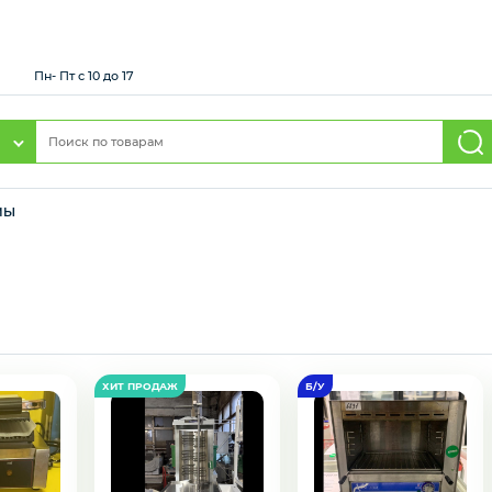
й
Пн- Пт с 10 до 17
МЫ