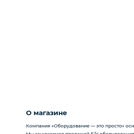
РАЗНОЕ
ЗАПЧАСТИ
КОНДИТЕРСКОЕ И
ХЛЕБОБУЛОЧНОЕ
ОБОРУДОВАНИЕ
О магазине
Компания «Оборудование — это просто» осно
Мы занимаемся продажей Б/У оборудования 