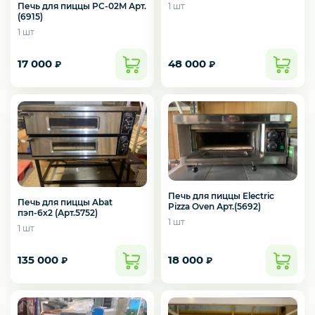
1 шт
Печь для пиццы PC-02M Арт.
(6915)
1 шт
ПОСУДА И ИНВЕНТАРЬ
17 000
48 000
₽
₽
ПОСУДОМОЕЧНОЕ ОБОРУДОВАНИЕ
ПРИКАССОВАЯ ЗОНА
Печь для пиццы Electric
Печь для пиццы Abat
Pizza Oven Арт.(5692)
ТЕПЛОВОЕ ОБОРУДОВАНИЕ
пэп-6х2 (Арт.5752)
1 шт
1 шт
135 000
18 000
₽
₽
УПАКОВОЧНОЕ