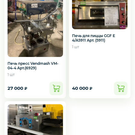
ХОЛОДИЛЬНОЕ ОБОРУДОВАНИЕ
ЭЛЕКТРОМЕХАНИЧЕСКОЕ
ОБОРУДОВАНИЕ
Печь для пиццы GGF E
4/A5911 Арт. (5911)
1 шт
ТОРГОВАЯ МЕБЕЛЬ
Печь пресс Vendmash VM-
04-4 Арт.(6929)
РАЗНОЕ
1 шт
27 000
40 000
₽
₽
ЗАПЧАСТИ
КОНДИТЕРСКОЕ И ХЛЕБОБУЛОЧНОЕ
ОБОРУДОВАНИЕ