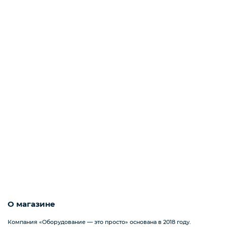
ХОЛОДИЛЬНОЕ ОБОРУДОВАНИЕ
ЭЛЕКТРОМЕХАНИЧЕСКОЕ
ОБОРУДОВАНИЕ
ТОРГОВАЯ МЕБЕЛЬ
РАЗНОЕ
ЗАПЧАСТИ
КОНДИТЕРСКОЕ И ХЛЕБОБУЛОЧНОЕ
О магазине
ОБОРУДОВАНИЕ
Компания «Оборудование — это просто» основана в 2018 году.