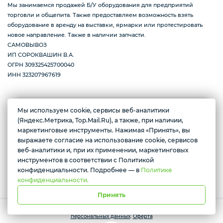
Мы занимаемся продажей Б/У оборудования для предприятий
торговли и общепита. Также предоставляем возможность взять
оборудование в аренду на выставки, ярмарки или протестировать
новое направление. Также в наличии запчасти.
САМОВЫВОЗ
ИП СОРОКВАШИН В.А.
ОГРН 309325425700040
ИНН 323207967619
Мы используем cookie, сервисы веб-аналитики
Брянская обл., Брянск, 2-я ул. Мичурина, 2А р-н
(Яндекс.Метрика, Top.Mail.Ru), а также, при наличии,
Володарский
маркетинговые инструменты. Нажимая «Принять», вы
Желаете подозвать сотрудника
Пн- Пт с 10 до 17
выражаете согласие на использование cookie, сервисов
веб-аналитики и, при их применении, маркетинговых
Да
Нет
инструментов в соответствии с Политикой
Условия доставки
конфиденциальности. Подробнее — в
Политике
конфиденциальности.
Принять
Работает на платформе Моя-лавка. Все права защищены.
Политика
персональных данных
.
Оферта