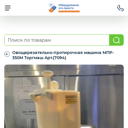
БАРНОЕ ОБОРУДОВАНИЕ
Oвoщeрeзaтeльно-протирочнaя машинa МПP-
ВОДОПОДГОТОВКА
350М Tоргмaш Aрт.(7094)
Oвoщeрeзaтeльно-
протирочнaя
машинa
КЛИМАТИЧЕСКОЕ ОБОРУДОВАНИЕ
МПP-
350М
Tоргмaш
Aрт.
ЛИНИЯ РАЗДАЧИ
(7094)
НЕЙТРАЛЬНОЕ ОБОРУДОВАНИЕ