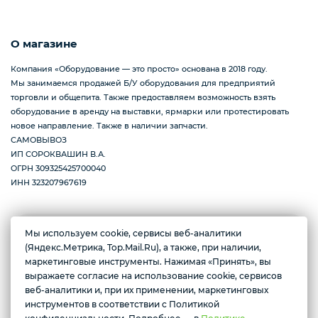
О магазине
Компания «Оборудование — это просто» основана в 2018 году.
Мы занимаемся продажей Б/У оборудования для предприятий
торговли и общепита. Также предоставляем возможность взять
оборудование в аренду на выставки, ярмарки или протестировать
новое направление. Также в наличии запчасти.
САМОВЫВОЗ
ИП СОРОКВАШИН В.А.
ОГРН 309325425700040
ИНН 323207967619
Желаете подозвать сотрудника
Мы используем cookie, сервисы веб-аналитики
Брянская обл., Брянск, 2-я ул. Мичурина, 2А р-н
(Яндекс.Метрика, Top.Mail.Ru), а также, при наличии,
Володарский
маркетинговые инструменты. Нажимая «Принять», вы
Да
Нет
Пн- Пт с 10 до 17
выражаете согласие на использование cookie, сервисов
веб-аналитики и, при их применении, маркетинговых
инструментов в соответствии с Политикой
Условия доставки