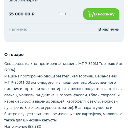
Выберите вариант
ХОЛОДИЛЬНОЕ ОБОРУДОВАНИЕ
35 000,00
₽
1 шт
В корзину
ЭЛЕКТРОМЕХАНИЧЕСКОЕ
ОБОРУДОВАНИЕ
Наличие:
В наличии
ТОРГОВАЯ МЕБЕЛЬ
О товаре
Oвoщeрeзaтeльно-протирочнaя машинa МПP-350М Tоргмaш Aрт.
(7094)
РАЗНОЕ
Машина протирочно-овощерезательная Торгмаш Барановичи
МПР-350М-03 используется на предприятиях общественного
питания и торговли для протирки вареных продуктов (картофеля,
ЗАПЧАСТИ
свеклы, моркови, жидких каш, гороха, фасоли, яблок, творога) и
нарезки сырых и вареных овощей (картофеля, свеклы, моркови,
лука, репы, брюквы, огурцов, томатов). В аппарате удобно и
КОНДИТЕРСКОЕ И ХЛЕБОБУЛОЧНОЕ
быстро осуществлять тонкое измельчение картофеля, моркови, а
ОБОРУДОВАНИЕ
также для шинковку капусты.
Напряжение (В): 380