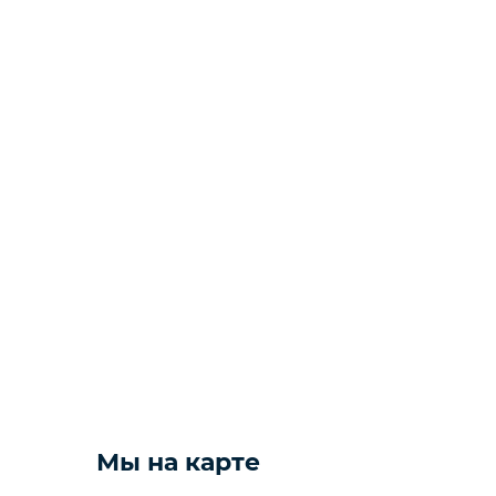
ПОСУДА И ИНВЕНТАРЬ
ПОСУДОМОЕЧНОЕ
ОБОРУДОВАНИЕ
ПРИКАССОВАЯ ЗОНА
ТЕПЛОВОЕ ОБОРУДОВАНИЕ
УПАКОВОЧНОЕ
Желаете 
ХОЛОДИЛЬНОЕ
ОБОРУДОВАНИЕ
ЭЛЕКТРОМЕХАНИЧЕСКОЕ
ОБОРУДОВАНИЕ
Мы на карте
ТОРГОВАЯ МЕБЕЛЬ